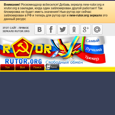
Внимание!
Роскомнадзор всбесился! Добавь зеркала
new-rutor.org
и
xrutor.org
в закладки, когда один заблокирован другой работает! Так
блокировка не будет иметь значения! Нью-рутор.орг сейчас
заблокирован в РФ и теперь для рутор.орг и
new-rutor.org зеркало
это
данный ресурс
ЭТОТ САЙТ - ПРЯМОЕ
ЗЕРКАЛО RUTOR.ORG
Кино
Топ
Всё
Поиск