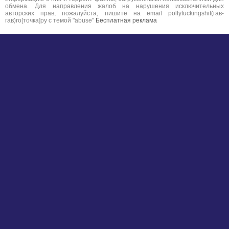
обмена. Для направления жалоб на нарушения исключительных
авторских прав, пожалуйста, пишите на email pollyfuckingshit(гав-
гав)ro[точка]ру с темой "abuse"
Бесплатная реклама