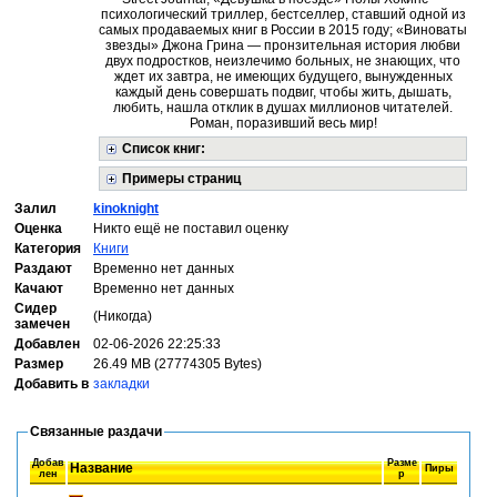
психологический триллер, бестселлер, ставший одной из
самых продаваемых книг в России в 2015 году; «Виноваты
звезды» Джона Грина — пронзительная история любви
двух подростков, неизлечимо больных, не знающих, что
ждет их завтра, не имеющих будущего, вынужденных
каждый день совершать подвиг, чтобы жить, дышать,
любить, нашла отклик в душах миллионов читателей.
Роман, поразивший весь мир!
Список книг:
Примеры страниц
Залил
kinoknight
Оценка
Никто ещё не поставил оценку
Категория
Книги
Раздают
Временно нет данных
Качают
Временно нет данных
Сидер
(Никогда)
замечен
Добавлен
02-06-2026 22:25:33
Размер
26.49 MB (27774305 Bytes)
Добавить в
закладки
Связанные раздачи
Добав
Разме
Название
Пиры
лен
р