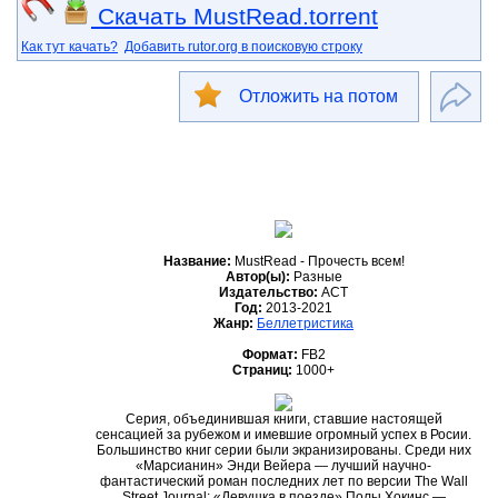
Скачать MustRead.torrent
Как тут качать?
Добавить rutor.org в поисковую строку
Отложить на потом
Название:
MustRead - Прочесть всем!
Автор(ы):
Разные
Издательство:
АСТ
Год:
2013-2021
Жанр:
Беллетристика
Формат:
FB2
Страниц:
1000+
Серия, объединившая книги, ставшие настоящей
сенсацией за рубежом и имевшие огромный успех в Росии.
Большинство книг серии были экранизированы. Среди них
«Марсианин» Энди Вейера — лучший научно-
фантастический роман последних лет по версии The Wall
Street Journal; «Девушка в поезде» Полы Хокинс —