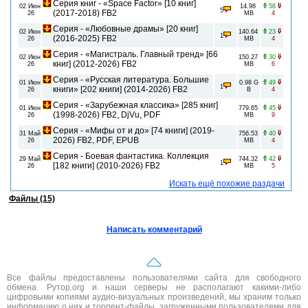
Серия книг - «Space Factor» [10 книг]
02 Июн
14.98
58
5
(2017-2018) FB2
26
MB
4
Серия - «Любовные драмы» [20 книг]
02 Июн
140.64
23
1
(2016-2025) FB2
26
MB
4
Серия - «Магистраль. Главный тренд» [66
02 Июн
150.27
30
книг] (2012-2026) FB2
26
MB
6
Серия - «Русская литература. Большие
01 Июн
0.98 G
49
1
книги» [202 книги] (2014-2026) FB2
26
B
4
Серия - «Зарубежная классика» [285 книг]
01 Июн
779.65
45
(1998-2026) FB2, DjVu, PDF
26
MB
9
Серия - «Мифы от и до» [74 книги] (2019-
31 Май
756.53
40
2026) FB2, PDF, EPUB
26
MB
4
Серия - Боевая фантастика. Коллекция
29 Май
744.32
42
1
[182 книги] (2010-2026) FB2
26
MB
5
Искать ещё похожие раздачи
Файлы (15)
Написать комментарий
Все файлы предоставлены пользователями сайта для свободного
обмена. Рутор.org и наши серверы не располагают какими-либо
цифровыми копиями аудио-визуальных произведений, мы храним только
информацию о них и торрент-файлы, загруженными пользователями для