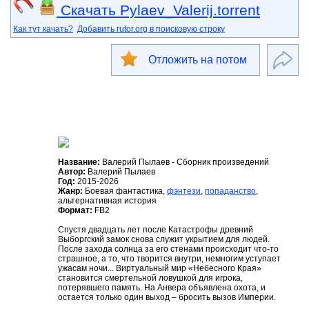
Скачать Pylaev_Valerij.torrent
Как тут качать?
Добавить rutor.org в поисковую строку
Отложить на потом
Название:
Валерий Пылаев - Сборник произведений
Автор:
Валерий Пылаев
Год:
2015-2026
Жанр:
Боевая фантастика,
фэнтези
,
попаданство
,
альтернативная история
Формат:
FB2
Спустя двадцать лет после Катастрофы древний
Выборгский замок снова служит укрытием для людей.
После захода солнца за его стенами происходит что-то
страшное, а то, что творится внутри, немногим уступает
ужасам ночи... Виртуальный мир «Небесного Края»
становится смертельной ловушкой для игрока,
потерявшего память. На Анвера объявлена охота, и
остается только один выход – бросить вызов Империи.