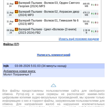
Валерий Пылаев - Волков 03, Орден Святого
11 Апр
449.85
0
0
Георгия (2024) МР3
24
MB
Валерий Пылаев - Волков 02, Апраксин двор
11 Апр
478.13
0
0
(2024) МР3
24
MB
Валерий Пылаев - Волков 01, Гимназия № 6
11 Апр
503.61
0
0
(2023) МР3
24
MB
Валерий Пылаев - Цикл «Волков» [3 книги]
08 Мар
2.36 M
1
0
(2023-2024) FB2
24
B
Искать ещё похожие раздачи
Файлы (37)
Написать комментарий
Injik
03-06-2026 5:01:03 (34 минуты назад)
Добавлена новая книга:
Молот Пограничья 7
Все файлы предоставлены пользователями сайта для свободного
обмена. Рутор.org и наши серверы не располагают какими-либо
цифровыми копиями аудио-визуальных произведений, мы храним только
информацию о них и торрент-файлы, загруженными пользователями для
обмена. Для направления жалоб на нарушения исключительных