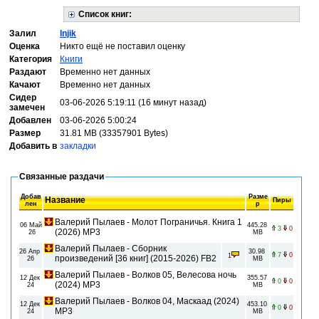
Список книг:
Залил
Injik
Оценка
Никто ещё не поставил оценку
Категория
Книги
Раздают
Временно нет данных
Качают
Временно нет данных
Сидер
03-06-2026 5:19:11 (16 минут назад)
замечен
Добавлен
03-06-2026 5:00:24
Размер
31.81 MB (33357901 Bytes)
Добавить в
закладки
Связанные раздачи
Добав
Разме
Название
Пиры
лен
р
Валерий Пылаев - Молот Пограничья. Книга 1
06 Май
445.28
3
0
(2026) MP3
26
MB
Валерий Пылаев - Сборник
26 Апр
30.98
7
0
1
произведений [36 книг] (2015-2026) FB2
26
MB
Валерий Пылаев - Волков 05, Велесова ночь
12 Дек
355.57
0
0
(2024) МР3
24
MB
Валерий Пылаев - Волков 04, Маскаад (2024)
12 Дек
453.10
0
0
МР3
24
MB