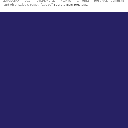
авторских прав, пожалуйста, пишите на email pollyfuckingshit(гав-
гав)ro[точка]ру с темой "abuse"
Бесплатная реклама