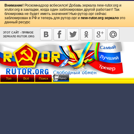
Внимание!
Роскомнадзор всбесился! Добавь зеркала
new-rutor.org
и
xrutor.org
в закладки, когда один заблокирован другой работает! Так
блокировка не будет иметь значения! Нью-рутор.орг сейчас
заблокирован в РФ и теперь для рутор.орг и
new-rutor.org зеркало
это
данный ресурс
ЭТОТ САЙТ - ПРЯМОЕ
ЗЕРКАЛО RUTOR.ORG
Кино
Топ
Всё
Поиск