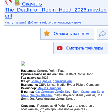
Скачать
The_Death_of_Robin_Hood_2026.mkv.torr
ent
Как тут качать?
Добавить rutor.org в поисковую строку
Отложить на потом
Смотреть трейлеры
Название:
Смерть Робин Гуда
Оригинальное название:
The Death of Robin Hood
Год выпуска:
2026
Жанр:
Боевик
,
драма
,
приключения
Выпущено:
США, Lyrical Media, Ryder Picture Company
Режиссер:
Майкл Сарноски
В ролях:
Хью Джекман
,
Джейд Крут
,
Билл Скарсгард
,
Кэти
Брин
,
Финтан Шевлин
, Элфи Лоулесс, Фейт Делани, Ноа
Джуп, Элайджа Унгвари, Джоди Комер
Описание:
Постаревший Робин Гуд сталкивается с
осознанием, что его прошлое полно убийств и