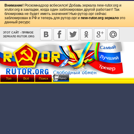
Внимание!
Роскомнадзор всбесился! Добавь зеркала
new-rutor.org
и
xrutor.org
в закладки, когда один заблокирован другой работает! Так
блокировка не будет иметь значения! Нью-рутор.орг сейчас
заблокирован в РФ и теперь для рутор.орг и
new-rutor.org зеркало
это
данный ресурс
ЭТОТ САЙТ - ПРЯМОЕ
ЗЕРКАЛО RUTOR.ORG
Кино
Топ
Всё
Поиск