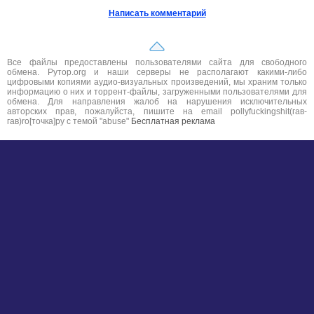
Написать комментарий
Все файлы предоставлены пользователями сайта для свободного
обмена. Рутор.org и наши серверы не располагают какими-либо
цифровыми копиями аудио-визуальных произведений, мы храним только
информацию о них и торрент-файлы, загруженными пользователями для
обмена. Для направления жалоб на нарушения исключительных
авторских прав, пожалуйста, пишите на email pollyfuckingshit(гав-
гав)ro[точка]ру с темой "abuse"
Бесплатная реклама