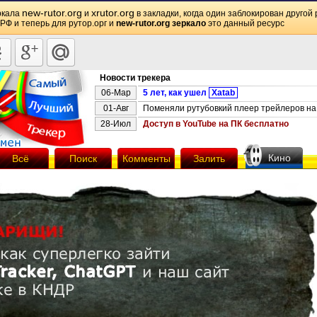
new-rutor.org
xrutor.org
ркала
и
в закладки, когда один заблокирован другой 
 РФ и теперь для рутор.орг и
new-rutor.org зеркало
это данный ресурс
Новости трекера
06-Мар
5 лет, как ушел
Xatab
01-Авг
Поменяли рутубовкий плеер трейлеров на 
28-Июл
Доступ в YouTube на ПК бесплатно
Кино
Всё
Поиск
Комменты
Залить