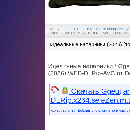
☭
Торренты
Идеальные напарники (2
Ultimate Duo (2026) WEB-DLRip-AVC от DoMiNo & 
Идеальные напарники (2026) (то
Идеальные напарники / Ggeut
(2026) WEB-DLRip-AVC от Do
Скачать Ggeutja
DLRip.x264.seleZen.m.t
Как тут качать?
Добавить rutor.org в поисковую 