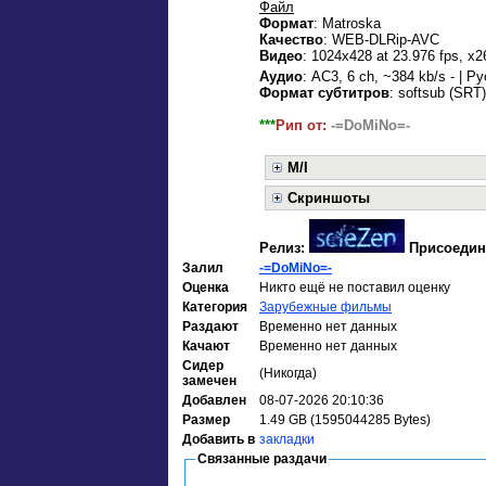
Файл
Формат
: Matroska
Качество
: WEB-DLRip-AVC
Видео
: 1024x428 at 23.976 fps, x
Аудио
: AC3, 6 ch, ~384 kb/s - | Р
Формат субтитров
: softsub (SRT)
***
Рип от:
-=DoMiNo=-
M/I
Скриншоты
Релиз:
Присоедин
Залил
-=DoMiNo=-
Оценка
Никто ещё не поставил оценку
Категория
Зарубежные фильмы
Раздают
Временно нет данных
Качают
Временно нет данных
Сидер
(Никогда)
замечен
Добавлен
08-07-2026 20:10:36
Размер
1.49 GB (1595044285 Bytes)
Добавить в
закладки
Связанные раздачи