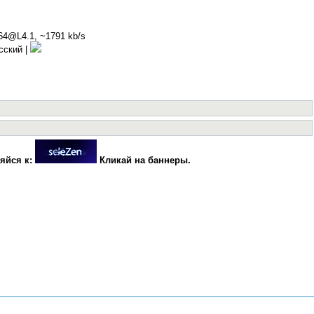
264@L4.1, ~1791 kb/s
усский |
яйся к:
Кликай на баннеры.