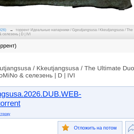
026)
торрент Идеальные напарники / Ggeutjangsusa / Kkeutjangsusa / The
селезень | D | IVI
ррент)
jangsusa / Kkeutjangsusa / The Ultimate Du
MiNo & селезень | D | IVI
ngsusa.2026.DUB.WEB-
orrent
строку
Отложить на потом