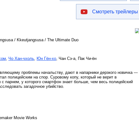
Смотреть трейлеры
angsusa / Kkeutjangsusa / The Ultimate Duo
сом
,
Чо Хан-чхоль
,
Юн Гён-хо
, Чан Сэ-а, Пак Чи-ён
авляющему проблемы начальству, дают в напарники дерзкого новичка —
ал полицейским на спор. Суровому копу, который не верит в
я с парнем, у которого смартфон знает больше, чем весь полицейский
асследовать загадочное убийство.
Acemaker Movie Works