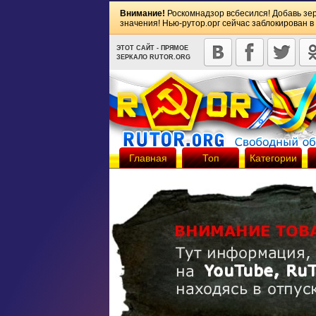
Внимание!
Роскомнадзор всбесился! Добавь зе
значения! Нью-рутор.орг сейчас заблокирован в
ЭТОТ САЙТ - ПРЯМОЕ
ЗЕРКАЛО RUTOR.ORG
Главная
Топ
Категории