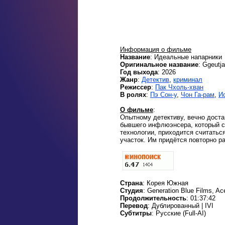
Информация о фильме
Название
: Идеальные напарники
Оригинальное название
: Ggeutj
Год выхода
: 2026
Жанр
:
Детектив
,
криминал
Режиссер
:
Пак Чхоль-хван
В ролях
:
Пэ Сон-у
,
Чон Га-рам
,
И
О фильме
:
Опытному детективу, вечно дост
бывшего инфлюэнсера, который ст
технологии, приходится считатьс
участок. Им придётся повторно р
Страна
: Корея Южная
Студия
: Generation Blue Films, 
Продолжительность
: 01:37:42
Перевод
: Дублированный | IVI
Субтитры
: Русские (Full-AI)