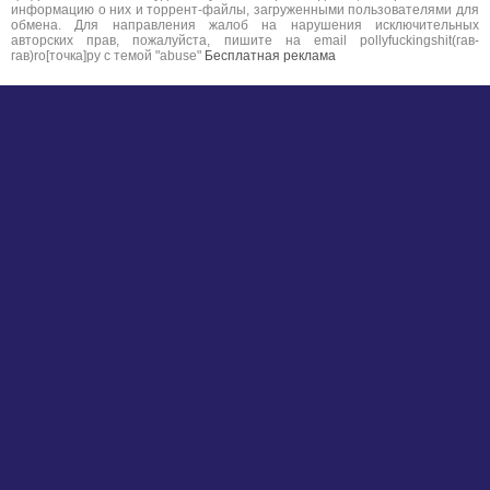
информацию о них и торрент-файлы, загруженными пользователями для
обмена. Для направления жалоб на нарушения исключительных
авторских прав, пожалуйста, пишите на email pollyfuckingshit(гав-
гав)ro[точка]ру с темой "abuse"
Бесплатная реклама