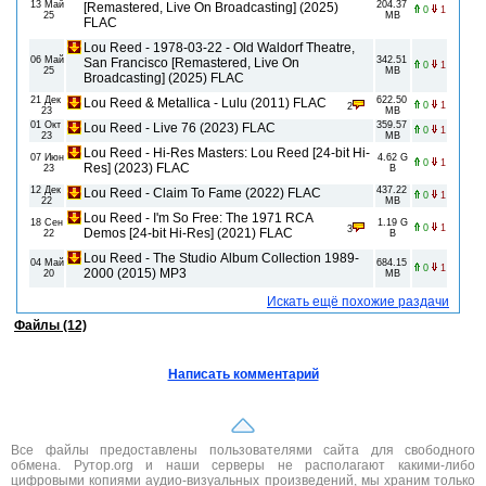
13 Май
204.37
[Remastered, Live On Broadcasting] (2025)
0
1
25
MB
FLAC
Lou Reed - 1978-03-22 - Old Waldorf Theatre,
06 Май
342.51
San Francisco [Remastered, Live On
0
1
25
MB
Broadcasting] (2025) FLAC
21 Дек
622.50
Lou Reed & Metallica - Lulu (2011) FLAC
0
1
2
23
MB
01 Окт
359.57
Lou Reed - Live 76 (2023) FLAC
0
1
23
MB
Lou Reed - Hi-Res Masters: Lou Reed [24-bit Hi-
07 Июн
4.62 G
0
1
Res] (2023) FLAC
23
B
12 Дек
437.22
Lou Reed - Claim To Fame (2022) FLAC
0
1
22
MB
Lou Reed - I'm So Free: The 1971 RCA
18 Сен
1.19 G
0
1
3
Demos [24-bit Hi-Res] (2021) FLAC
22
B
Lou Reed - The Studio Album Collection 1989-
04 Май
684.15
0
1
2000 (2015) MP3
20
MB
Искать ещё похожие раздачи
Файлы (12)
Написать комментарий
Все файлы предоставлены пользователями сайта для свободного
обмена. Рутор.org и наши серверы не располагают какими-либо
цифровыми копиями аудио-визуальных произведений, мы храним только