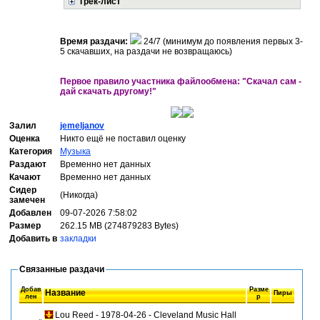
Трек-лист
Время раздачи:
24/7 (минимум до появления первых 3-
5 скачавших, на раздачи не возвращаюсь)
Первое правило участника файлообмена: "Скачал сам -
дай скачать другому!"
Залил
jemeljanov
Оценка
Никто ещё не поставил оценку
Категория
Музыка
Раздают
Временно нет данных
Качают
Временно нет данных
Сидер
(Никогда)
замечен
Добавлен
09-07-2026 7:58:02
Размер
262.15 MB (274879283 Bytes)
Добавить в
закладки
Связанные раздачи
Добав
Разме
Название
Пиры
лен
р
Lou Reed - 1978-04-26 - Cleveland Music Hall