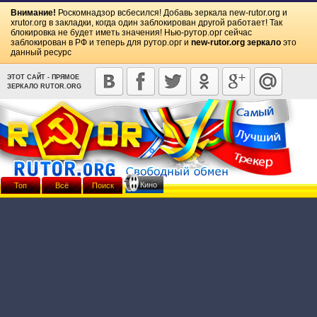
Внимание!
Роскомнадзор всбесился! Добавь зеркала
new-rutor.org
и
xrutor.org
в закладки, когда один заблокирован другой работает! Так
блокировка не будет иметь значения! Нью-рутор.орг сейчас
заблокирован в РФ и теперь для рутор.орг и
new-rutor.org зеркало
это
данный ресурс
ЭТОТ САЙТ - ПРЯМОЕ
ЗЕРКАЛО RUTOR.ORG
Кино
Топ
Всё
Поиск