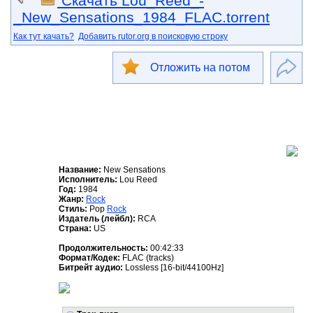
Скачать Lou_Reed_-
_New_Sensations_1984_FLAC.torrent
Как тут качать?
Добавить rutor.org в поисковую строку
Отложить на потом
Название:
New Sensations
Исполнитель:
Lou Reed
Год:
1984
Жанр:
Rock
Стиль:
Pop
Rock
Издатель (лейбл):
RCA
Страна:
US
Продолжительность:
00:42:33
Формат/Кодек:
FLAC (tracks)
Битрейт аудио:
Lossless [16-bit/44100Hz]