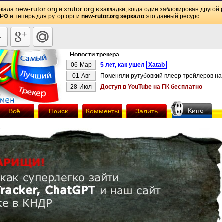
new-rutor.org
xrutor.org
ркала
и
в закладки, когда один заблокирован другой 
 РФ и теперь для рутор.орг и
new-rutor.org зеркало
это данный ресурс
Новости трекера
06-Мар
5 лет, как ушел
Xatab
01-Авг
Поменяли рутубовкий плеер трейлеров на 
28-Июл
Доступ в YouTube на ПК бесплатно
Кино
Всё
Поиск
Комменты
Залить