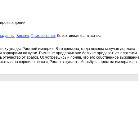
 произведений
паданцы
,
Боевик
,
Приключения
, Детективная фантастика
поху упадка Римской империи. В те времена, когда некогда могучая держава
я варварами на куски. Римляне предпочитали больше предаваться плотским
ь отечество от врагов. Осмотревшись и поняв, что его собственное выживани
ержаться на вершине власти, Роман вступает в борьбу за престол императора