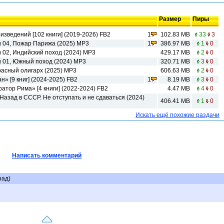
Размер
Пиры
изведений [102 книги] (2019-2026) FB2
1
102.83 MB
33
3
и 04, Пожар Парижа (2025) МР3
1
386.97 MB
1
0
 02, Индийский поход (2024) МР3
429.17 MB
2
0
и 01, Южный поход (2024) МР3
320.71 MB
3
0
расный олигарх (2025) МР3
606.63 MB
2
0
» [9 книг] (2024-2025) FB2
1
8.19 MB
3
0
атор Рима» [4 книги] (2022-2024) FB2
4.47 MB
4
0
Назад в СССР. Не отступать и не сдаваться (2024)
406.41 MB
1
0
Искать ещё похожие раздачи
Написать комментарий
зад)