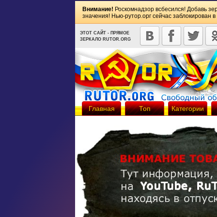
Внимание!
Роскомнадзор всбесился! Добавь зе
значения! Нью-рутор.орг сейчас заблокирован в
ЭТОТ САЙТ - ПРЯМОЕ
ЗЕРКАЛО RUTOR.ORG
Главная
Топ
Категории