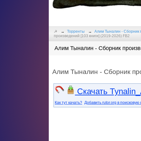
☭
Торренты
Алим Тыналин - Сборник 
произведений [103 книги] (2019-2026) FB2
Алим Тыналин - Сборник произве
Алим Тыналин - Сборник про
Скачать Tynalin_A
Как тут качать?
Добавить rutor.org в поисковую 