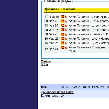
Связанные раздачи
Добавлен
Название
27 Июн 26
Алим Тыналин - Сборник про
08 Фев 26
Алим Тыналин - Штык ярост
08 Фев 26
Алим Тыналин - Штык ярости
08 Фев 26
Алим Тыналин - Штык ярост
08 Фев 26
Алим Тыналин - Нэпман 1: К
30 Мар 25
Алим Тыналин - Цикл «Нэпман
15 Мар 25
Алим Тыналин - Цикл «Импер
Алим Тыналин - Попаданец. 
12 Ноя 24
МР3
Файлы
(103)
Injik
09-07-2026 21:48:46 (16 минут на
Добавлена новая книга:
Криминалист 10