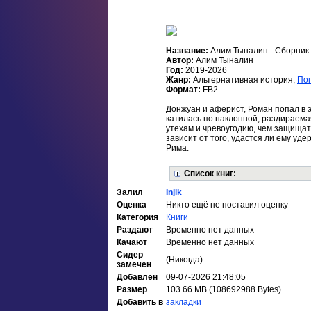
Название:
Алим Тыналин - Сборник
Автор:
Алим Тыналин
Год:
2019-2026
Жанр:
Альтернативная история,
По
Формат:
FB2
Донжуан и аферист, Роман попал в э
катилась по наклонной, раздираема
утехам и чревоугодию, чем защищат
зависит от того, удастся ли ему уд
Рима.
Список книг:
Залил
Injik
Оценка
Никто ещё не поставил оценку
Категория
Книги
Раздают
Временно нет данных
Качают
Временно нет данных
Сидер
(Никогда)
замечен
Добавлен
09-07-2026 21:48:05
Размер
103.66 MB (108692988 Bytes)
Добавить в
закладки